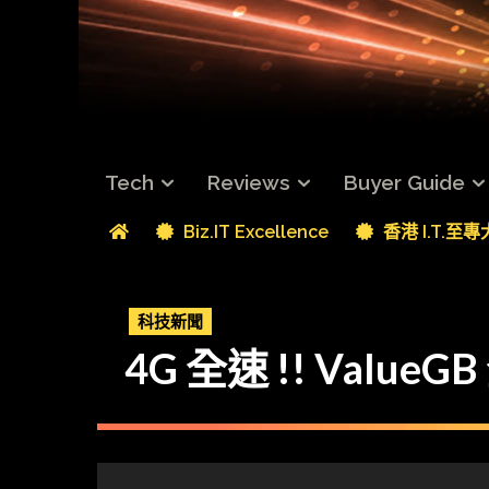
Tech
Reviews
Buyer Guide
Biz.IT Excellence
香港 I.T.至
科技新聞
4G 全速 !! ValueG