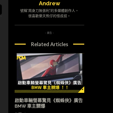
Andrew
號稱"周身刀無張利"的多媒體創作人。
很喜歡樂天熊仔的怪叔叔。
- 廣告 -
Related Articles
啟動車輛螢幕驚見《蜘蛛俠》廣告
BMW 車主嬲爆