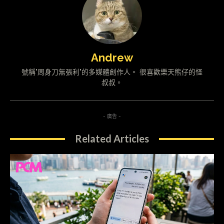
Andrew
號稱"周身刀無張利"的多媒體創作人。 很喜歡樂天熊仔的怪
叔叔。
- 廣告 -
Related Articles