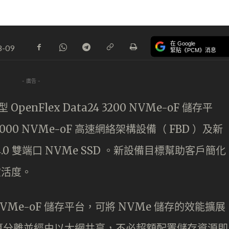
在 Google
8-09
緊貼《PCM》消息
- 廣告 -
型 OpenFlex Data24 3200 NVMe-oF 儲存平
 C2000 NVMe-oF 高速網絡架構設備（ FBD ）及新
 Gen 4.0 雙端口 NVMe SSD 。新設備目標幫助客戶簡化
靈活度。
合式 NVMe-oF 儲存平台，可將 NVMe 儲存的效能擴展
算分離並經由以太網共享，不必超額配置儲存資源即