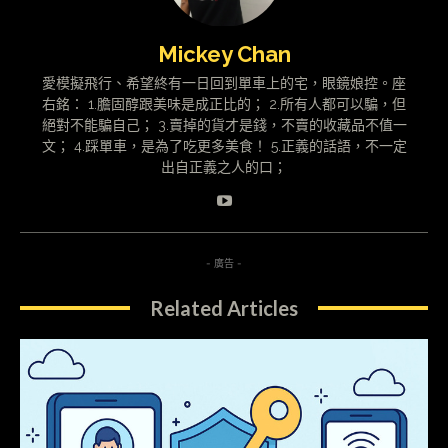
Mickey Chan
愛模擬飛行、希望終有一日回到單車上的宅，眼鏡娘控。座
右銘： 1.膽固醇跟美味是成正比的； 2.所有人都可以騙，但
絕對不能騙自己； 3.賣掉的貨才是錢，不賣的收藏品不值一
文； 4.踩單車，是為了吃更多美食！ 5.正義的話語，不一定
出自正義之人的口；
- 廣告 -
Related Articles