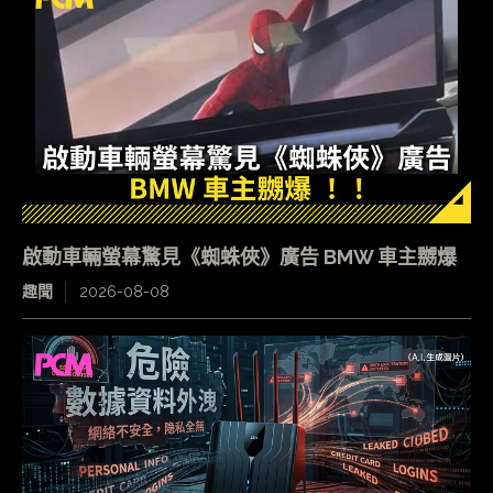
啟動車輛螢幕驚見《蜘蛛俠》廣告 BMW 車主嬲爆
趣聞
2026-08-08