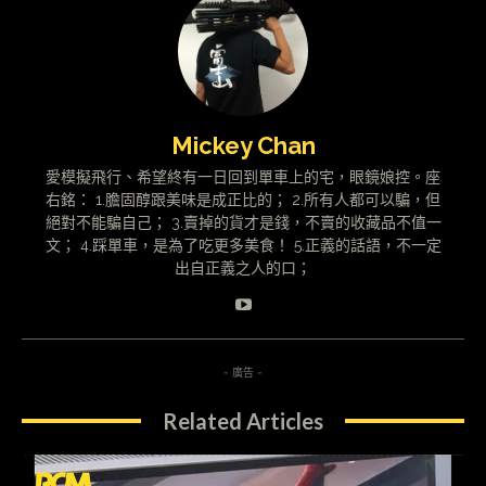
Mickey Chan
愛模擬飛行、希望終有一日回到單車上的宅，眼鏡娘控。座
右銘： 1.膽固醇跟美味是成正比的； 2.所有人都可以騙，但
絕對不能騙自己； 3.賣掉的貨才是錢，不賣的收藏品不值一
文； 4.踩單車，是為了吃更多美食！ 5.正義的話語，不一定
出自正義之人的口；
- 廣告 -
Related Articles