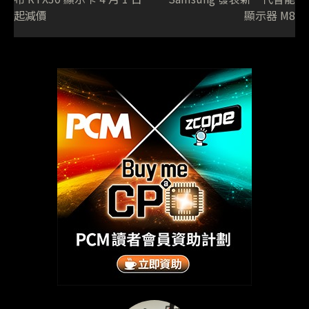
起減價
顯示器 M8