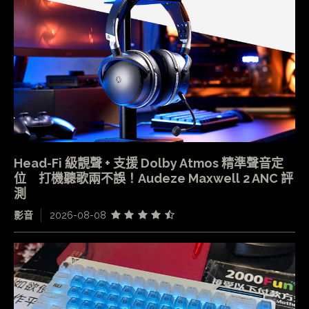
Head-Fi 級靚聲 + 支援 Dolby Atmos 精準聲音定
位 打機聽歌兩不誤！Audeze Maxwell 2 ANC 評
測
影音
2026-08-08