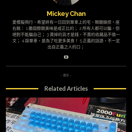
Mickey Chan
愛模擬飛行、希望終有一日回到單車上的宅，眼鏡娘控。座
右銘： 1.膽固醇跟美味是成正比的； 2.所有人都可以騙，但
絕對不能騙自己； 3.賣掉的貨才是錢，不賣的收藏品不值一
文； 4.踩單車，是為了吃更多美食！ 5.正義的話語，不一定
出自正義之人的口；
- 廣告 -
Related Articles