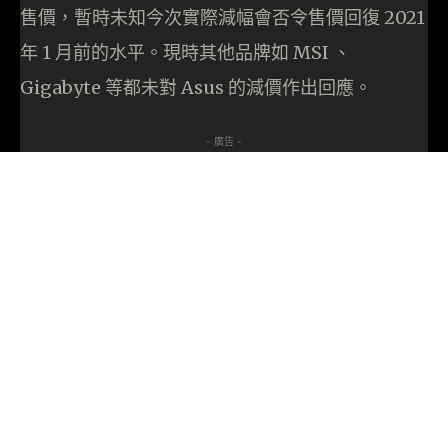
售價，暫時未知今次實際減幅會否令售價回復 2021
年 1 月前的水平。現時其他品牌如 MSI 、
Gigabyte 等都未對 Asus 的減價作出回應。
- 廣告 -