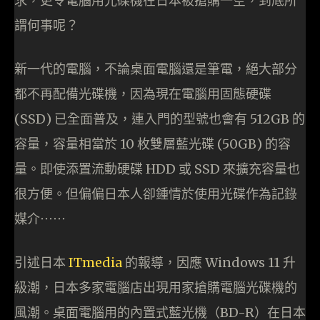
求，更令電腦用光碟機在日本被搶購一空，到底所
謂何事呢？
新一代的電腦，不論桌面電腦還是筆電，絕大部分
都不再配備光碟機，因為現在電腦用固態硬碟
(SSD) 已全面普及，連入門的型號也會有 512GB 的
容量，容量相當於 10 枚雙層藍光碟 (50GB) 的容
量。即使添置流動硬碟 HDD 或 SSD 來擴充容量也
很方便。但偏偏日本人卻鍾情於使用光碟作為記錄
媒介⋯⋯
引述日本
ITmedia
的報導，因應 Windows 11 升
級潮，日本多家電腦店出現用家搶購電腦光碟機的
風潮。桌面電腦用的內置式藍光機（BD-R）在日本