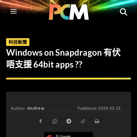
科技新聞
Windows on Snapdragon 有伏
唔支援 64bit apps ??
Andrew
Author:
Published:
2018-02-21
在 Google