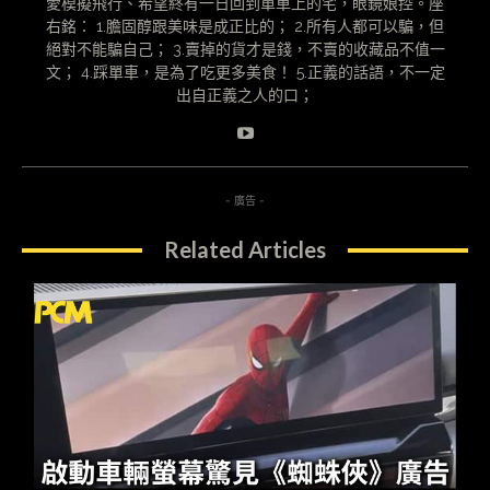
愛模擬飛行、希望終有一日回到單車上的宅，眼鏡娘控。座
右銘： 1.膽固醇跟美味是成正比的； 2.所有人都可以騙，但
絕對不能騙自己； 3.賣掉的貨才是錢，不賣的收藏品不值一
文； 4.踩單車，是為了吃更多美食！ 5.正義的話語，不一定
出自正義之人的口；
- 廣告 -
Related Articles