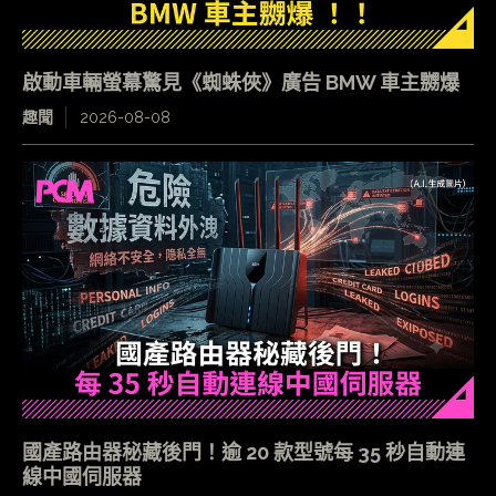
啟動車輛螢幕驚見《蜘蛛俠》廣告 BMW 車主嬲爆
趣聞
2026-08-08
國產路由器秘藏後門！逾 20 款型號每 35 秒自動連
線中國伺服器