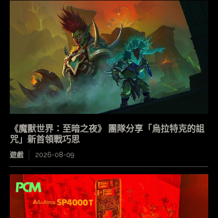
《魔獸世界：至暗之夜》 團隊分享「烏拉特克的詛
咒」新首領戰巧思
遊戲
2026-08-09