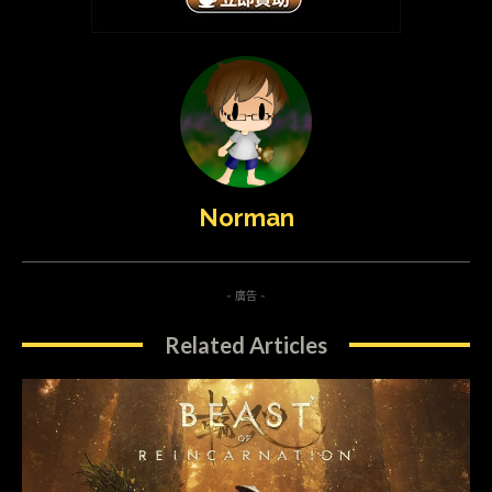
Norman
- 廣告 -
Related Articles