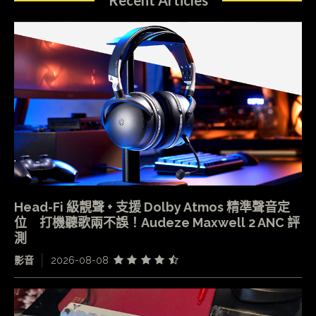
Head-Fi 級靚聲 + 支援 Dolby Atmos 精準聲音定
位 打機聽歌兩不誤！Audeze Maxwell 2 ANC 評
測
影音
2026-08-08