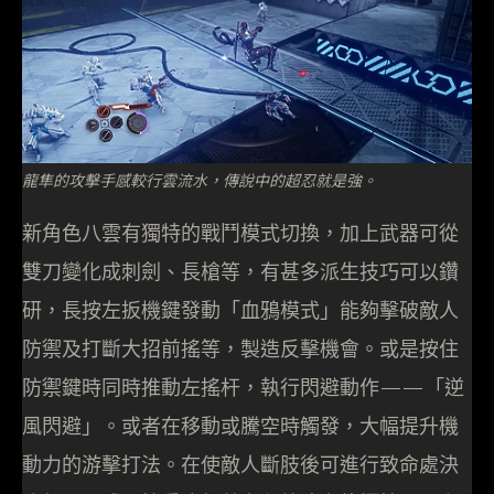
龍隼的攻擊手感較行雲流水，傳說中的超忍就是強。
新角色八雲有獨特的戰鬥模式切換，加上武器可從
雙刀變化成刺劍、長槍等，有甚多派生技巧可以鑽
研，長按左扳機鍵發動「血鴉模式」能夠擊破敵人
防禦及打斷大招前搖等，製造反擊機會。或是按住
防禦鍵時同時推動左搖杆，執行閃避動作——「逆
風閃避」。或者在移動或騰空時觸發，大幅提升機
動力的游擊打法。在使敵人斷肢後可進行致命處決