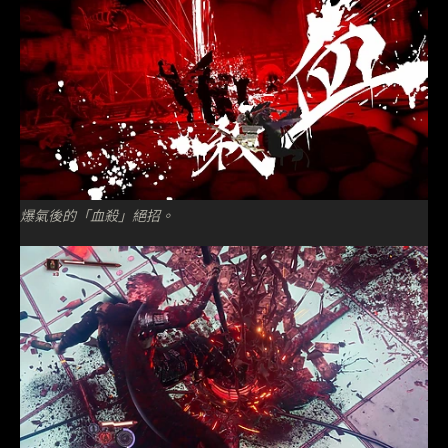
爆氣後的「血殺」絕招。