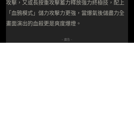
攻擊，又或長按重攻擊蓄力釋放強力終極技，配上
「血鴉模式」儲力攻擊力更強，當爆氣後儲盡力全
畫面演出的血殺更是爽度爆燈。
- 廣告 -