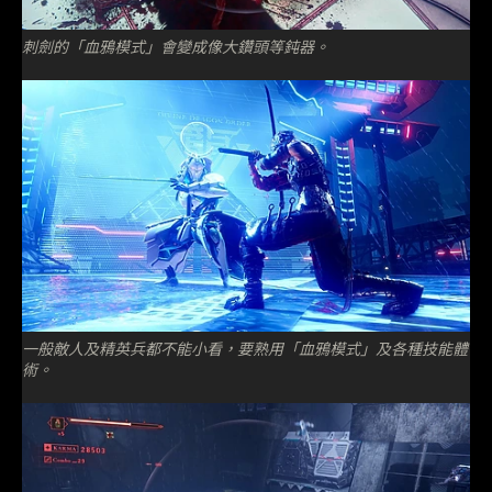
刺劍的「血鴉模式」會變成像大鑽頭等鈍器。
一般敵人及精英兵都不能小看，要熟用「血鴉模式」及各種技能體
術。