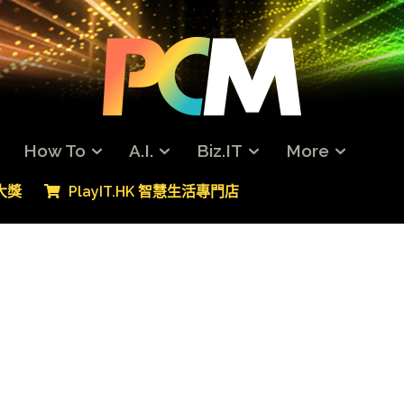
How To
A.I.
Biz.IT
More
專大獎
PlayIT.HK 智慧生活專門店