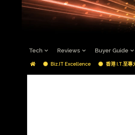
Tech
Reviews
Buyer Guide
Biz.IT Excellence
香港 I.T.至