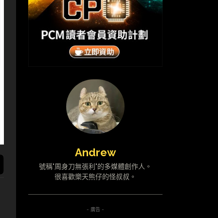
Andrew
號稱"周身刀無張利"的多媒體創作人。
很喜歡樂天熊仔的怪叔叔。
- 廣告 -