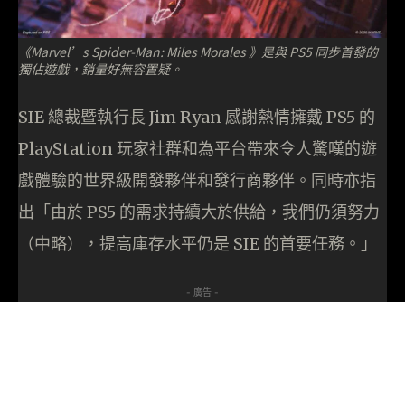
《Marvel’s Spider-Man: Miles Morales 》是與 PS5 同步首發的
獨佔遊戲，銷量好無容置疑。
SIE 總裁暨執行長 Jim Ryan 感謝熱情擁戴 PS5 的
PlayStation 玩家社群和為平台帶來令人驚嘆的遊
戲體驗的世界級開發夥伴和發行商夥伴。同時亦指
出「由於 PS5 的需求持續大於供給，我們仍須努力
（中略），提高庫存水平仍是 SIE 的首要任務。」
- 廣告 -