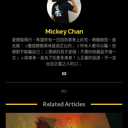
Mickey Chan
愛模擬飛行、希望終有一日回到單車上的宅，眼鏡娘控。座
右銘： 1.膽固醇跟美味是成正比的； 2.所有人都可以騙，但
絕對不能騙自己； 3.賣掉的貨才是錢，不賣的收藏品不值一
文； 4.踩單車，是為了吃更多美食！ 5.正義的話語，不一定
出自正義之人的口；
- 廣告 -
Related Articles