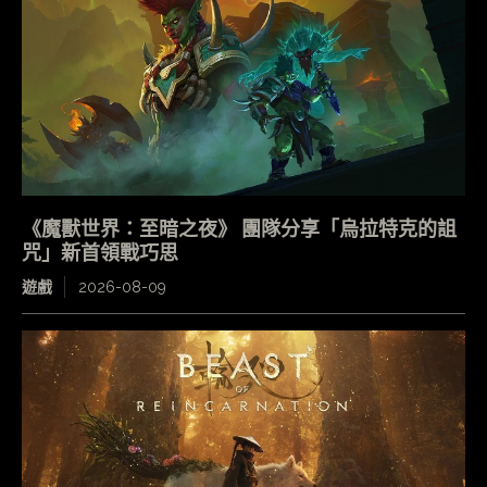
《魔獸世界：至暗之夜》 團隊分享「烏拉特克的詛
咒」新首領戰巧思
遊戲
2026-08-09