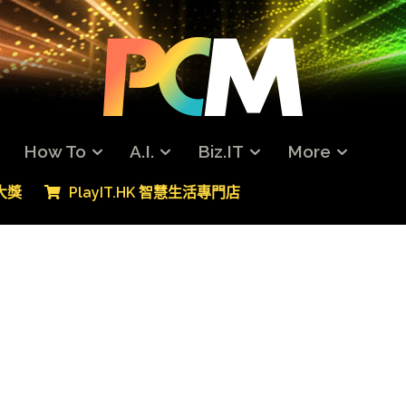
How To
A.I.
Biz.IT
More
專大獎
PlayIT.HK 智慧生活專門店