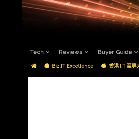
Tech
Reviews
Buyer Guide
Biz.IT Excellence
香港 I.T.至