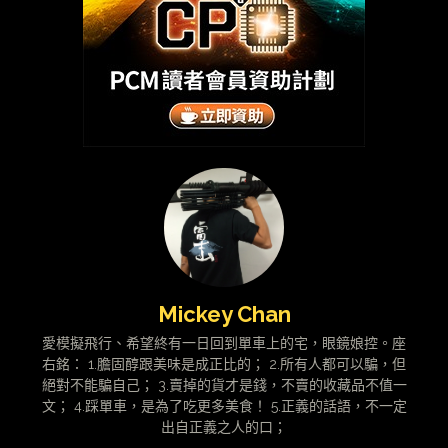
Mickey Chan
愛模擬飛行、希望終有一日回到單車上的宅，眼鏡娘控。座
右銘： 1.膽固醇跟美味是成正比的； 2.所有人都可以騙，但
絕對不能騙自己； 3.賣掉的貨才是錢，不賣的收藏品不值一
文； 4.踩單車，是為了吃更多美食！ 5.正義的話語，不一定
出自正義之人的口；