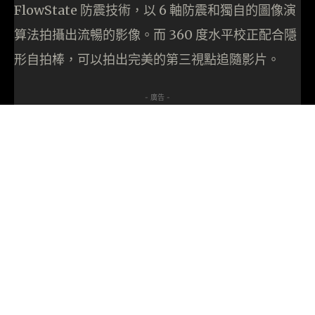
FlowState 防震技術，以 6 軸防震和獨自的圖像演
算法拍攝出流暢的影像。而 360 度水平校正配合隱
形自拍棒，可以拍出完美的第三視點追隨影片。
- 廣告 -