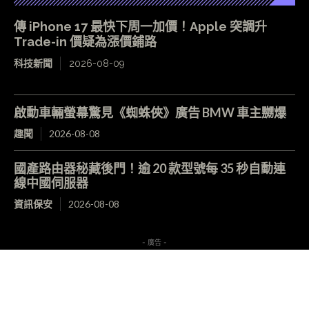
傳 iPhone 17 最快下周一加價！Apple 突調升
Trade-in 價疑為漲價鋪路
科技新聞
2026-08-09
啟動車輛螢幕驚見《蜘蛛俠》廣告 BMW 車主嬲爆
趣聞
2026-08-08
國產路由器秘藏後門！逾 20 款型號每 35 秒自動連
線中國伺服器
資訊保安
2026-08-08
- 廣告 -