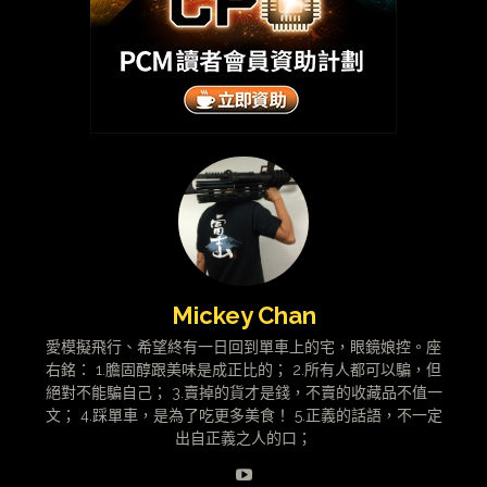
Mickey Chan
愛模擬飛行、希望終有一日回到單車上的宅，眼鏡娘控。座
右銘： 1.膽固醇跟美味是成正比的； 2.所有人都可以騙，但
絕對不能騙自己； 3.賣掉的貨才是錢，不賣的收藏品不值一
文； 4.踩單車，是為了吃更多美食！ 5.正義的話語，不一定
出自正義之人的口；