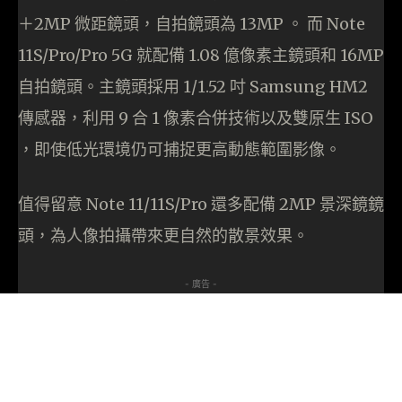
＋2MP 微距鏡頭，自拍鏡頭為 13MP 。 而 Note
11S/Pro/Pro 5G 就配備 1.08 億像素主鏡頭和 16MP
自拍鏡頭。主鏡頭採用 1/1.52 吋 Samsung HM2
傳感器，利用 9 合 1 像素合併技術以及雙原生 ISO
，即使低光環境仍可捕捉更高動態範圍影像。
值得留意 Note 11/11S/Pro 還多配備 2MP 景深鏡鏡
頭，為人像拍攝帶來更自然的散景效果。
- 廣告 -