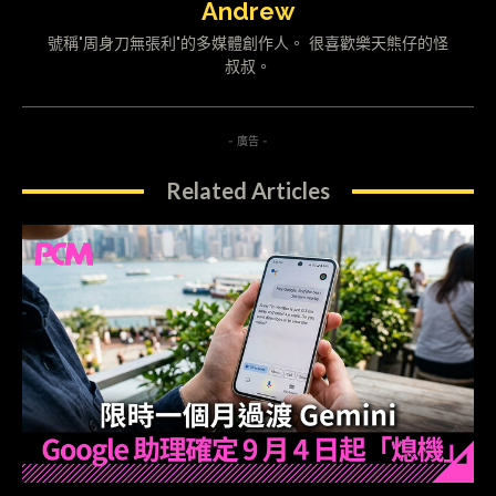
Andrew
號稱"周身刀無張利"的多媒體創作人。 很喜歡樂天熊仔的怪
叔叔。
- 廣告 -
Related Articles