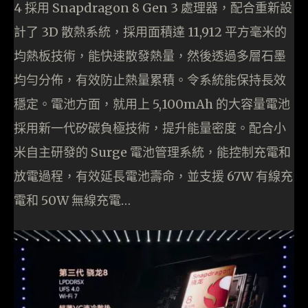
4 採用 Snapdragon 8 Gen 3 處理器，配合重新設
計了 3D 散熱系統，採⽤⾯積達 11,912 平⽅毫⽶的
均熱板技術，能快速散發熱量，然後透過多層⽯墨
均勻分佈，有效防⽌熱量累積。令系統能保持長效
穩定。電池⽅⾯，就用上 5,100mAh 的⼤容量電池
採⽤新⼀代矽碳負極技術，提升能量密度。配合⼩
⽶⾃主研發的 Surge 電池管理系統，能控制充電和
放電過程，有效延⻑電池壽命，並支援 67W 有線充
電和 50W 無線充電…