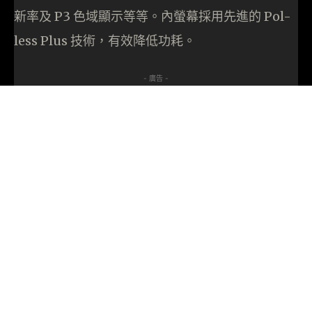
新率及 P3 ⾊域顯⽰等等。內螢幕採⽤先進的 Pol-
less Plus 技術，有效降低功耗。
- 廣告 -