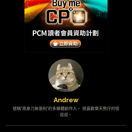
Andrew
號稱"周身刀無張利"的多媒體創作人。 很喜歡樂天熊仔的怪
叔叔。