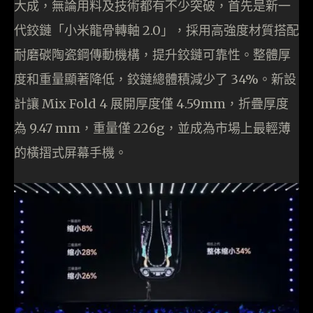
大成，無論用料及技術都有不少突破，首先是新⼀
代鉸鏈「小米龍骨轉軸 2.0」，採⽤⾼強度材質搭配
耐磨碳陶瓷鋼傳動機構，提升鉸鏈可靠性。整體厚
度和重量顯著降低，鉸鏈總體積減少了 34%。新設
計讓 Mix Fold 4 展開厚度僅 4.59mm，折疊厚度
為 9.47 mm，重量僅 226g，並成為市場上最輕薄
的橫摺式屏幕手機。