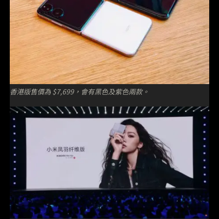
香港版售價為 $7,699，會有⿊⾊及紫⾊兩款。