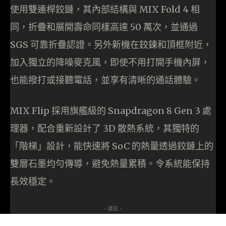
使用雙連桿鉸鏈，其內部結構與 MIX Fold 4 相
同，折疊和展開壽命同樣⾼達 50 萬次，並通過
SGS 可靠折疊認證。另外新機在鉸鍊和頂框附近，
加入獨⽴的降噪⿆克⾵，即使不用打開手機內屏，
也能撥打或接聽電話，並享有清晰的通話體驗。
MIX Flip 採用旗艦級的 Snapdragon 8 Gen 3 處
理器，配合重新設計了 3D 散熱系統，其獨特的
「階梯」設計，能快速將 SoC 的熱量透過鉸鏈上的
雙層⽯墨均勻傳導，避免熱量累積。令系統能保持
長效穩定。
- 廣告 -