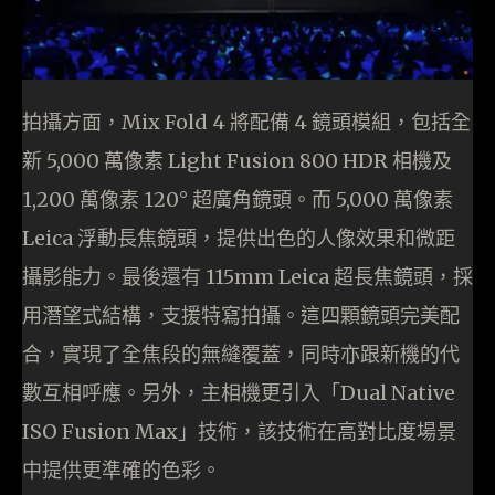
拍攝方面，Mix Fold 4 將配備 4 鏡頭模組，包括全
新 5,000 萬像素 Light Fusion 800 HDR 相機及
1,200 萬像素 120° 超廣⾓鏡頭。⽽ 5,000 萬像素
Leica 浮動⻑焦鏡頭，提供出⾊的⼈像效果和微距
攝影能⼒。最後還有 115mm Leica 超⻑焦鏡頭，採
⽤潛望式結構，⽀援特寫拍攝。這四顆鏡頭完美配
合，實現了全焦段的無縫覆蓋，同時亦跟新機的代
數互相呼應。另外，主相機更引⼊「Dual Native
ISO Fusion Max」技術，該技術在⾼對⽐度場景
中提供更準確的⾊彩。