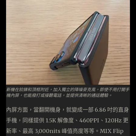
新機在鉸鍊和頂框附近，加入獨⽴的降噪⿆克⾵，即使不用打開手
機內屏，也能撥打或接聽電話，並提供清晰的通話體驗。
內屏方面，當翻開機身，就變成一部 6.86 吋的直身
手機，同樣提供 1.5K 解像度、460PPI、120Hz 更
新率、最高 3,000nits 峰值亮度等等。MIX Flip