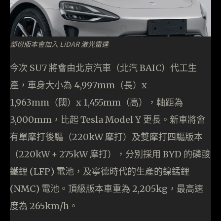
部份版本會加入 LiDAR 激光雷達
今次 SU7 將會由北京汽車（北汽 BAIC）代工生
產，車身大小為 4,997mm（長）x
1,963mm（闊）x 1,455mm（高），軸距為
3,000mm，比起 Tesla Model Y 更長。新車將會
有單摩打後驅（220kW 摩打）及雙摩打四驅版本
（220kW + 275kW 摩打），分別採用 BYD 的磷酸
鐵鋰 (LFP) 電池，及寧德時代的生產的鎳錳鋰
(NMC) 電池。頂級版本車重為 2,205kg，最高速
度為 265km/h。