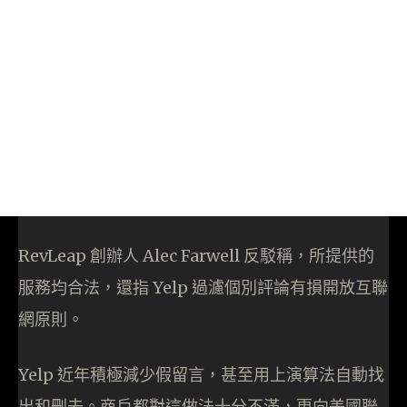
RevLeap 創辦人 Alec Farwell 反駁稱，所提供的
服務均合法，還指 Yelp 過濾個別評論有損開放互聯
網原則。
Yelp 近年積極減少假留言，甚至用上演算法自動找
出和刪去。商戶都對這做法十分不滿，更向美國聯