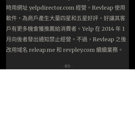
時用網址 yelpdirector.com 經營。Revleap 使用
軟件，為商戶產生大量四星和五星好評，好讓其客
戶有更多機會獲推薦給消費者。Yelp 在 2014 年 1
月向後者發出通知禁止經營。不過，Revleap 之後
改用域名 releap.me 和 revpley.com 續續業務。
- 廣告 -