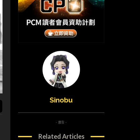
Sinobu
- 廣告 -
Related Articles