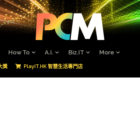
How To
A.I.
Biz.IT
More
專大獎
PlayIT.HK 智慧生活專門店