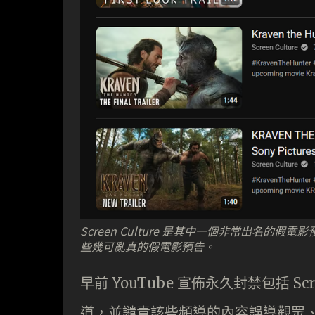
Screen Culture 是其中一個非常出名的
些幾可亂真的假電影預告。
早前 YouTube 宣佈永久封禁包括 Scree
道，並譴責該些頻導的內容誤導觀眾