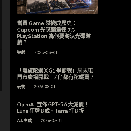
當買 Game 碟變成歷史：
Capcom 光碟銷量僅 7%
PlayStation 為何要淘汰光碟遊
戲？
遊戲
2026-08-01
「爆旋陀螺 X G1 爭霸戰」周末屯
門市廣場開戰 7 仔都有陀螺賣？
玩物
2026-08-01
OpenAI 宣佈 GPT-5.6 大減價！
Luna 狂劈 8 成、Terra 打 8 折
A.I. 生成
2026-07-31