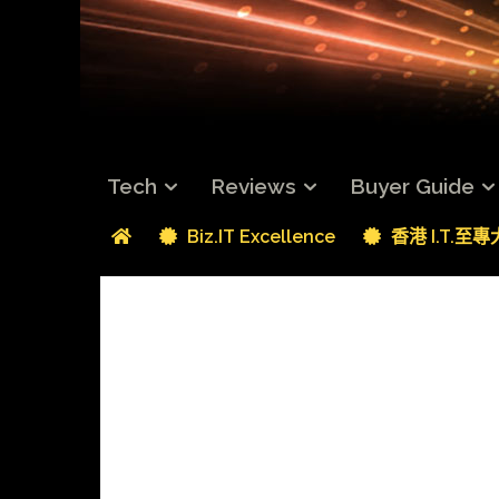
Tech
Reviews
Buyer Guide
Biz.IT Excellence
香港 I.T.至