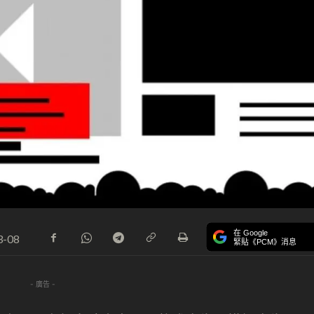
在 Google
3-08
緊貼《PCM》消息
- 廣告 -