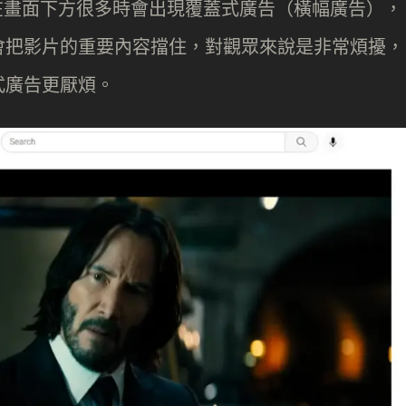
候，在畫面下方很多時會出現覆蓋式廣告（橫幅廣告），
會把影片的重要內容擋住，對觀眾來說是非常煩擾，
式廣告更厭煩。