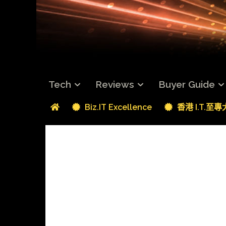
Tech
Reviews
Buyer Guide
Biz.IT Excellence
香港 I.T.至