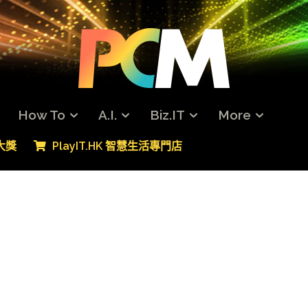
How To
A.I.
Biz.IT
More
專大獎
PlayIT.HK 智慧生活專門店