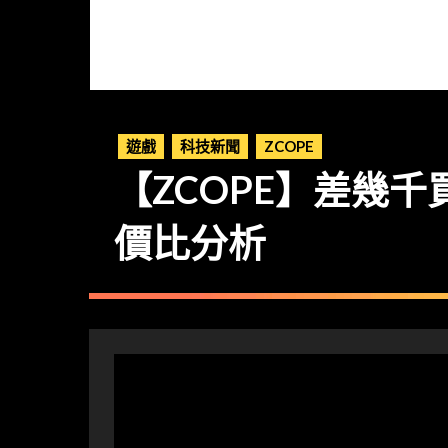
遊戲
科技新聞
ZCOPE
【ZCOPE】差幾千買 RT
價比分析