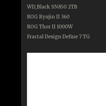
WD_Black SN850 2TB
ROG Ryujin II 360
ROG Thor II 1000W
Fractal Design Define 7 TG