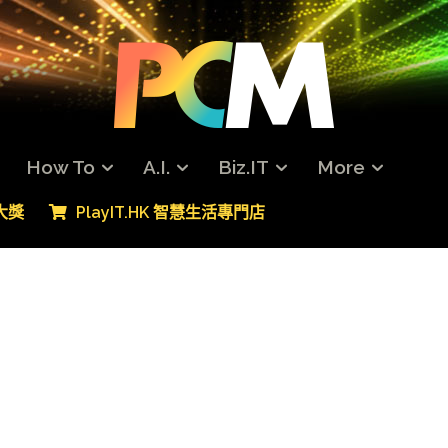
How To
A.I.
Biz.IT
More
專大獎
PlayIT.HK 智慧生活專門店