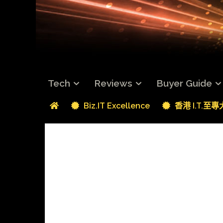
Tech
Reviews
Buyer Guide
Biz.IT Excellence
香港 I.T.至