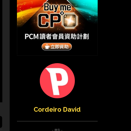
Cordeiro David
- 廣告 -