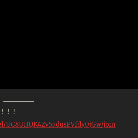
持！！！
nel/UC8UHQK4Zv55dusPVfdy0jGw/join