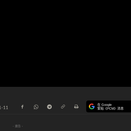
在 Google
1-11
緊貼《PCM》消息
- 廣告 -