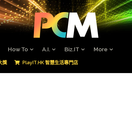
How To
A.I.
Biz.IT
More
專大獎
PlayIT.HK 智慧生活專門店