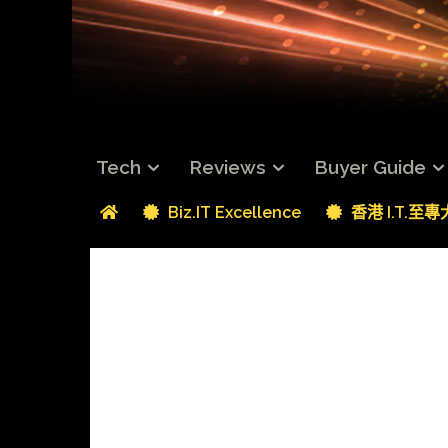
Tech
Reviews
Buyer Guide
Biz.IT Excellence
香港 I.T.至