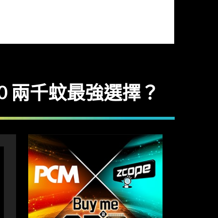
B580 兩千蚊最強選擇？