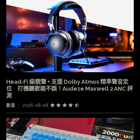
Head-Fi 級靚聲 + 支援 Dolby Atmos 精準聲音定
位 打機聽歌兩不誤！Audeze Maxwell 2 ANC 評
測
影音
2026-08-08