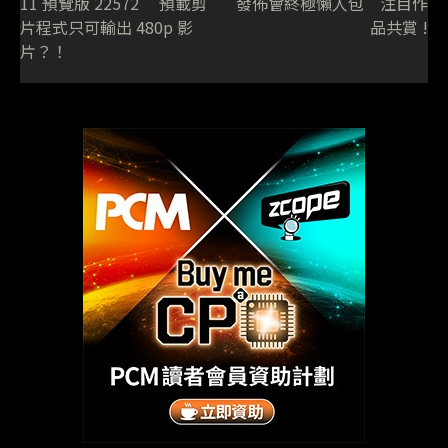
11 預覽版 22572 預載剪
發佈會終極懶人包 注目作
片程式只可輸出 480p 影
品共賞 !
片？！