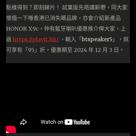
點樣得到？即刻睇片！ 試業版先唔講新嘢，同大家
懷愐一下喺香港已消失嘅品牌，亦會介紹新產品
HONOR X9c，仲有藍牙喇叭優惠推介俾大家，上
返
https://playit.hk/
，輸入「
btspeaker5
」，就
可享有「95」折，優惠期至 2024 年 12 月 3 日。