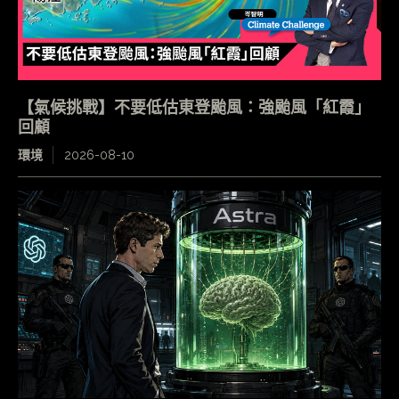
【氣候挑戰】不要低估東登颱風：強颱風「紅霞」
回顧
環境
2026-08-10