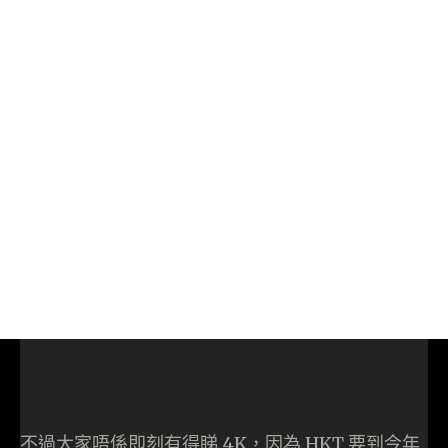
不過大家唔係即刻有得睇 4K，因為 HKT 要到今年