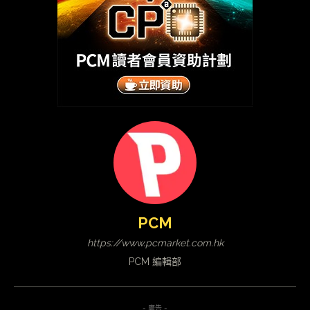
PCM
https://www.pcmarket.com.hk
PCM 編輯部
- 廣告 -