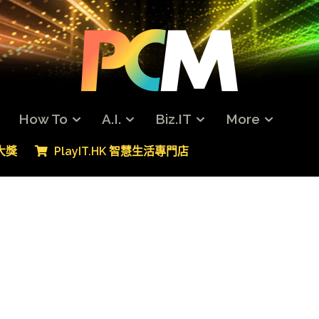
How To
A.I.
Biz.IT
More
專大獎
PlayIT.HK 智慧生活專門店