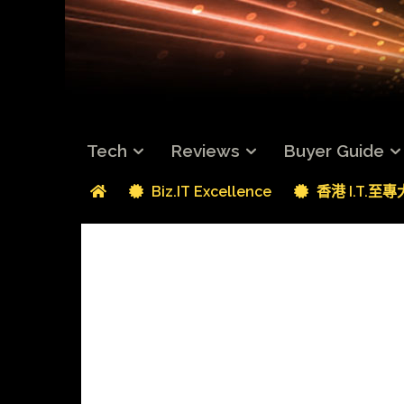
Tech
Reviews
Buyer Guide
Biz.IT Excellence
香港 I.T.至