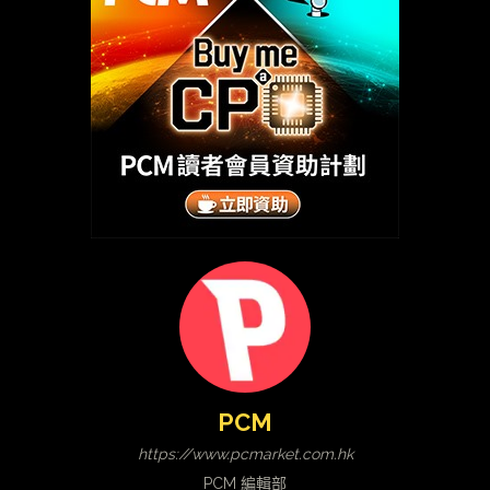
PCM
https://www.pcmarket.com.hk
PCM 編輯部