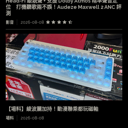
Head-Fi 級靚聲 + 支援 Dolby Atmos 精準聲音定
位 打機聽歌兩不誤！Audeze Maxwell 2 ANC 評
測
影音
2026-08-08
【場料】綾波麗加持！動漫聯乘都玩磁軸
場料
2026-08-08