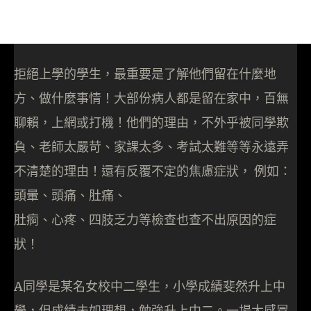
拒絕上學的學生，最重要是了解他們留在什麼地
方、做什麼事情！大部份病人都是留在家中，百無
聊賴，上網或打機！他們的理由，不外乎被同學欺
負、老師太嚴苛、家課太多、考試太難等等永遠弄
不清楚的理由！還有反覆不定的焦慮症狀， 例如：
頭暈、頭痛、肚痛、
肚痾、心疼、四肢乏力等檢查也查不出原因的症
狀！
A同學是某名女校中二學生，小學成績斐然升上中
學，但成績未如理想，勉強升上中二。一場大感冒