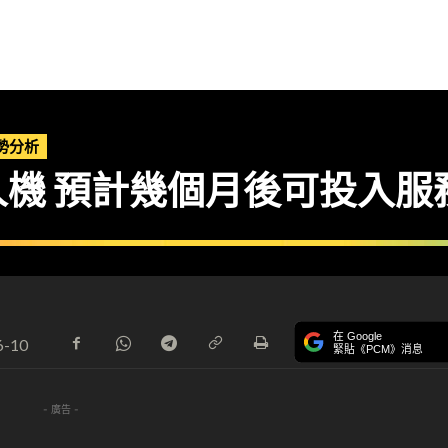
勢分析
機 預計幾個月後可投入服
在 Google
6-10
緊貼《PCM》消息
- 廣告 -