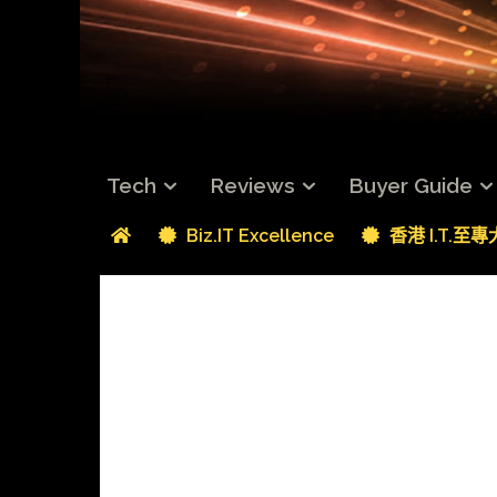
Tech
Reviews
Buyer Guide
Biz.IT Excellence
香港 I.T.至