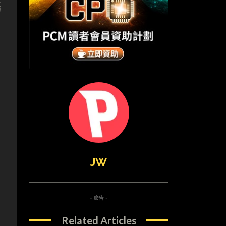
遜
JW
無
- 廣告 -
Related Articles