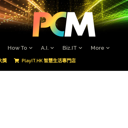
How To
A.I.
Biz.IT
More
專大獎
PlayIT.HK 智慧生活專門店