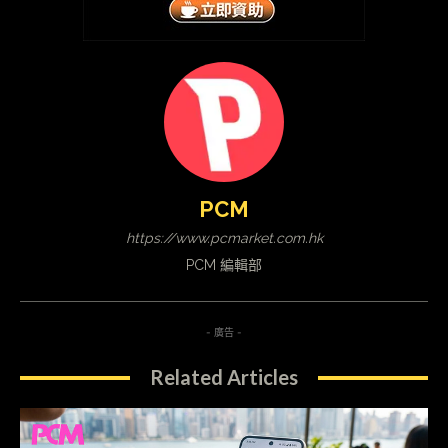
PCM
https://www.pcmarket.com.hk
PCM 編輯部
- 廣告 -
Related Articles