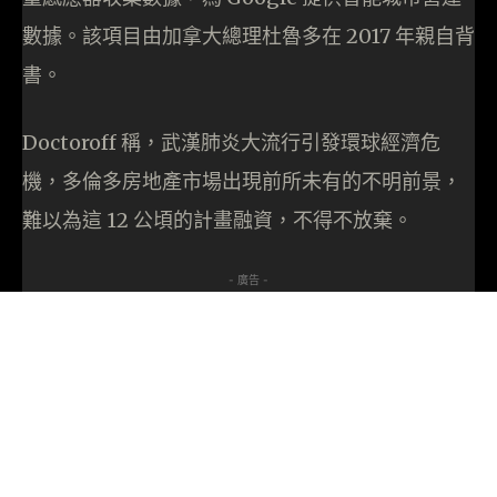
數據。該項目由加拿大總理杜魯多在 2017 年親自背
書。
Doctoroff 稱，武漢肺炎大流行引發環球經濟危
機，多倫多房地產市場出現前所未有的不明前景，
難以為這 12 公頃的計畫融資，不得不放棄。
- 廣告 -