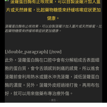
菠蘿蛋白酶有止咳效果，可以自製菠蘿汁加入薑片或天然蜂蜜，比
起藥物糖漿來紓緩咳嗽症狀更加健康。
[/double_paragraph] [/row]
此外，菠蘿蛋白酶在口腔中會有分解組成舌表面細
胞的蛋白質，會令舌頭感到刺痛的感覺，所以進食
菠蘿前會利用熱水或鹽水沖洗菠蘿，減低菠蘿蛋白
酶的濃度。另外，菠蘿外皮經過捶打後，再用布包
好，就可以用來做藥布專治療外傷。
- 廣告 -