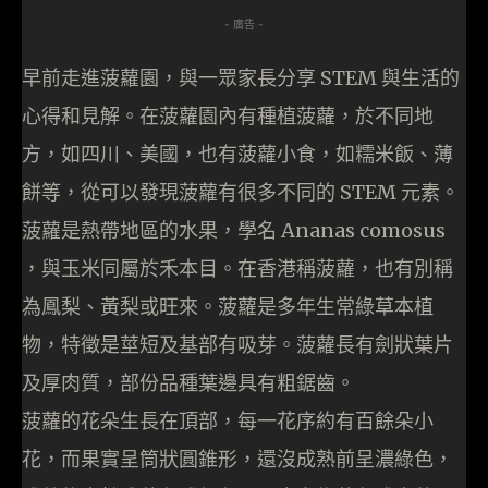
- 廣告 -
早前走進菠蘿園，與一眾家長分享 STEM 與生活的
心得和見解。在菠蘿園內有種植菠蘿，於不同地
方，如四川、美國，也有菠蘿小食，如糯米飯、薄
餅等，從可以發現菠蘿有很多不同的 STEM 元素。
菠蘿是熱帶地區的水果，學名 Ananas comosus
，與玉米同屬於禾本目。在香港稱菠蘿，也有別稱
為鳳梨、黃梨或旺來。菠蘿是多年生常綠草本植
物，特徵是莖短及基部有吸芽。菠蘿長有劍狀葉片
及厚肉質，部份品種葉邊具有粗鋸齒。
菠蘿的花朵生長在頂部，每一花序約有百餘朵小
花，而果實呈筒狀圓錐形，還沒成熟前呈濃綠色，