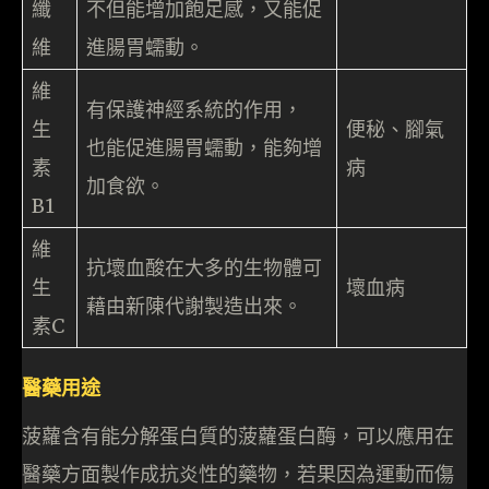
纖
不但能增加飽足感，又能促
維
進腸胃蠕動。
維
有保護神經系統的作用，
生
便秘、腳氣
也能促進腸胃蠕動，能夠增
素
病
加食欲。
B1
維
抗壞血酸在大多的生物體可
生
壞血病
藉由新陳代謝製造出來。
素C
醫藥用途
菠蘿含有能分解蛋白質的菠蘿蛋白酶，可以應用在
醫藥方面製作成抗炎性的藥物，若果因為運動而傷