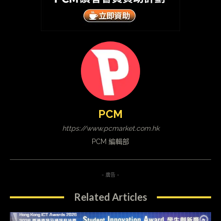
PCM
https://www.pcmarket.com.hk
PCM 編輯部
- 廣告 -
Related Articles