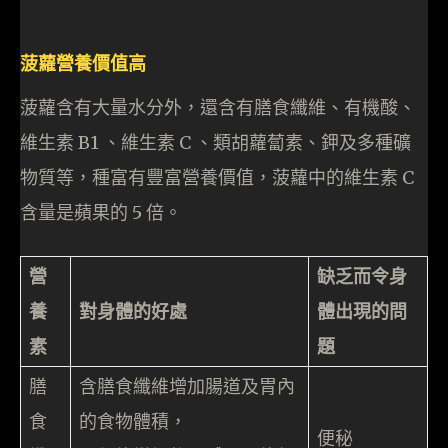
菠蘿營養價值高
菠蘿含有大量水分外，還含有膳食纖維、有機酸、
維生素 B1 、維生素 C 、類胡蘿蔔素、鉀及多種礦
物質等，種富有豐富營養價值，菠蘿中的維生素 C
含量是蘋果的 5 倍。
營
缺乏而令身
養
對身體的好處
體出現的問
素
題
膳
含膳食纖維增加腸道及胃內
食
的食物體積，
便秘