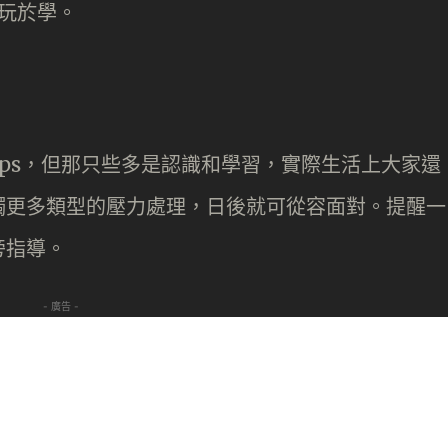
寓玩於學。
pps，但那只些多是認識和學習，實際生活上大家還
觸更多類型的壓力處理，日後就可從容面對。提醒一
旁指導。
- 廣告 -