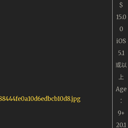
$
15.0
0
iOS
5.1
或以
上
Age
：
9+
20.1