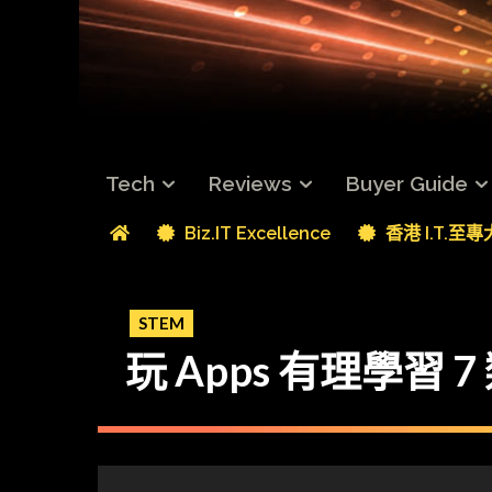
Tech
Reviews
Buyer Guide
Biz.IT Excellence
香港 I.T.至
STEM
玩 Apps 有理學習 