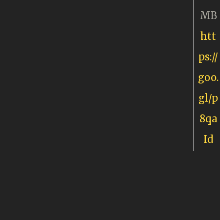
MB
htt
ps://
goo.
gl/p
8qa
Id