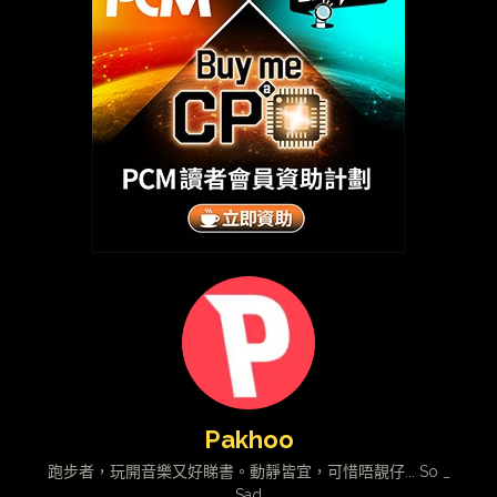
Pakhoo
跑步者，玩開音樂又好睇書。動靜皆宜，可惜唔靚仔... So _
Sad