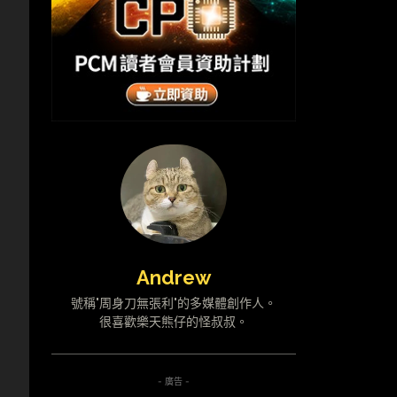
Andrew
號稱"周身刀無張利"的多媒體創作人。
很喜歡樂天熊仔的怪叔叔。
- 廣告 -