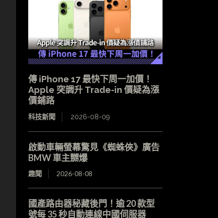
傳 iPhone 17 最快下周一加價！
Apple 突調升 Trade-in 價疑為漲
價鋪路
科技新聞
2026-08-09
啟動車輛螢幕驚見《蜘蛛俠》廣告
BMW 車主嬲爆
趣聞
2026-08-08
國產路由器秘藏後門！逾 20 款型
號每 35 秒自動連線中國伺服器