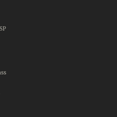
SP
ass
時