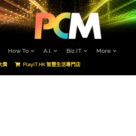
How To
A.I.
Biz.IT
More
專大獎
PlayIT.HK 智慧生活專門店