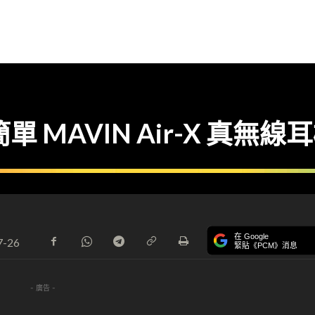
 MAVIN Air-X 真無線
在 Google
7-26
緊貼《PCM》消息
- 廣告 -