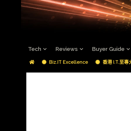
Tech
Reviews
Buyer Guide
Biz.IT Excellence
香港 I.T.至