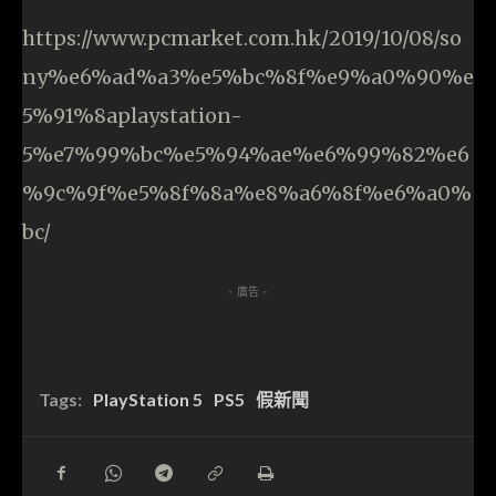
https://www.pcmarket.com.hk/2019/10/08/so
ny%e6%ad%a3%e5%bc%8f%e9%a0%90%e
5%91%8aplaystation-
5%e7%99%bc%e5%94%ae%e6%99%82%e6
%9c%9f%e5%8f%8a%e8%a6%8f%e6%a0%
bc/
- 廣告 -
Tags:
PlayStation 5
PS5
假新聞