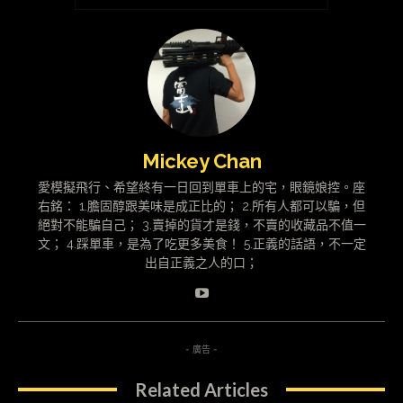
Mickey Chan
愛模擬飛行、希望終有一日回到單車上的宅，眼鏡娘控。座
右銘： 1.膽固醇跟美味是成正比的； 2.所有人都可以騙，但
絕對不能騙自己； 3.賣掉的貨才是錢，不賣的收藏品不值一
文； 4.踩單車，是為了吃更多美食！ 5.正義的話語，不一定
出自正義之人的口；
- 廣告 -
Related Articles