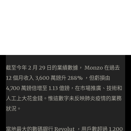
截至今年 2 月 29 日的業績數據， Monzo 在過去
12 個月收入 3,600 萬鎊升 288% ，但虧損由
4,700 萬鎊倍增至 1.13 億鎊，在市場推廣、技術和
人工上大花金錢。惟這數字未反映肺炎疫情的業務
狀況。
當地最大的數碼銀行 Revolut ，用戶數超過 1,200