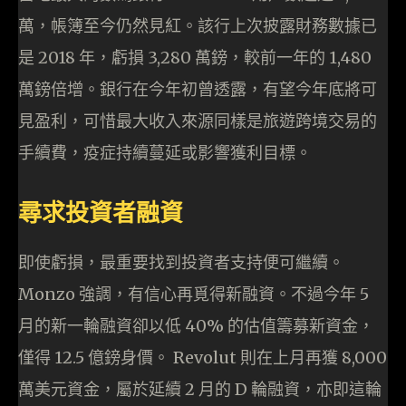
萬，帳簿至今仍然見紅。該行上次披露財務數據已
是 2018 年，虧損 3,280 萬鎊，較前一年的 1,480
萬鎊倍增。銀行在今年初曾透露，有望今年底將可
見盈利，可惜最大收入來源同樣是旅遊跨境交易的
手續費，疫症持續蔓延或影響獲利目標。
尋求投資者融資
即使虧損，最重要找到投資者支持便可繼續。
Monzo 強調，有信心再覓得新融資。不過今年 5
月的新一輪融資卻以低 40% 的估值籌募新資金，
僅得 12.5 億鎊身價。 Revolut 則在上月再獲 8,000
萬美元資金，屬於延續 2 月的 D 輪融資，亦即這輪