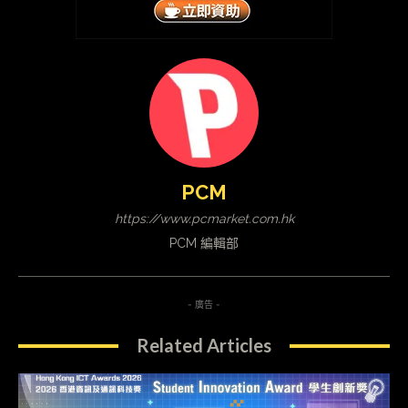
PCM
https://www.pcmarket.com.hk
PCM 編輯部
- 廣告 -
Related Articles