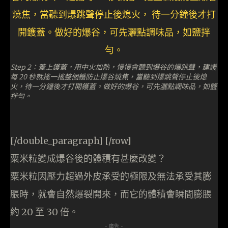
Step 2：蓋上鑊蓋，用中火加熱，慢慢會聽到爆谷的爆跳聲，建議
每 20 秒就搖一搖整個鑊防止爆谷燒焦，當聽到爆跳聲停止後熄
火，待一分鐘後才打開鑊蓋。做好的爆谷，可先灑點調味品，如鹽
拌勻。
[/double_paragraph] [/row]
粟米粒變成爆谷後的體積有甚麼改變？
粟米粒因壓力超過外皮承受的極限及無法承受其膨
脹時，就會自然爆裂開來，而它的體積會瞬間膨脹
約 20 至 30 倍。
- 廣告 -