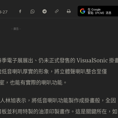
在 Google
3-27
緊貼《PCM》消息
- 廣告 -
子展展出、仍未正式發售的 VisualSonic 掛
統低音喇叭厚實的形象，將立體聲喇叭整合至僅
公室，也能有實際的喇叭功能。
is 創辦人林旭表示，將低音喇叭功能製作成掛畫般，全因
畫板並利用特製的油漆印製畫作。這是關鍵所在，如