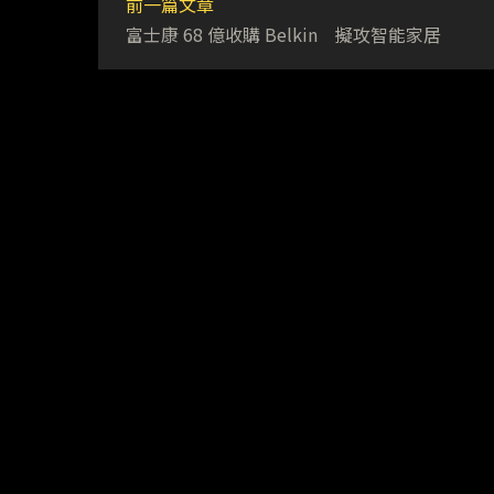
前一篇文章
富士康 68 億收購 Belkin 擬攻智能家居