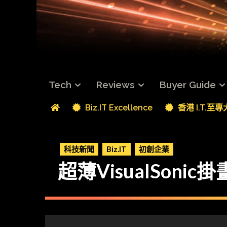
Tech
Reviews
Buyer Guide
Biz.IT Excellence
香港 I.T.至
科技新聞
Biz.IT
初創企業
超薄VisualSoni