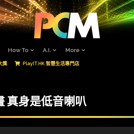
How To
A.I.
More
專大獎
PlayIT.HK 智慧生活專門店
c掛畫 真身是低音喇叭