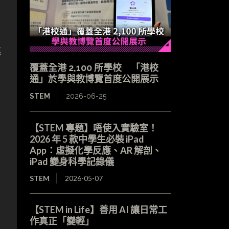
跳
覆蓋全港 2,100 所學校 「港校
通」於學與教博覽首度公開展示
STEM
2026-06-25
【STEM 專題】唔使入實驗室！
2026 年 5 款中學生必裝 iPad
App：虛擬化學反應、AR 解剖、
iPad 變身科學記錄儀
STEM
2026-05-07
【STEM in Life】善用 AI 讓日常工
作真正「變輕」