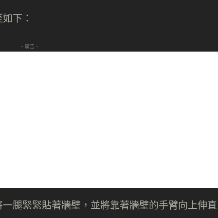
至如下：
- 廣告 -
將一腿緊緊貼著牆壁，並將靠著牆壁的手臂向上伸直