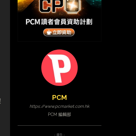
PCM
課
https://www.pcmarket.com.hk
PCM 編輯部
- 廣告 -