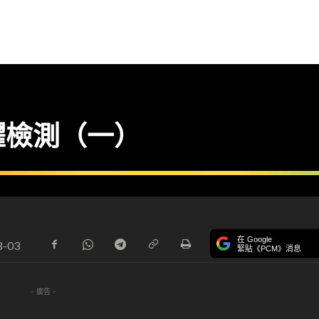
躍檢測（一）
在 Google
8-03
緊貼《PCM》消息
- 廣告 -