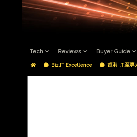
Tech
Reviews
Buyer Guide
Biz.IT Excellence
香港 I.T.至