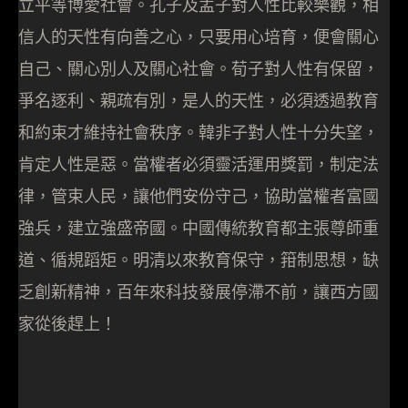
立平等博愛社會。孔子及孟子對人性比較樂觀，相
信人的天性有向善之心，只要用心培育，便會關心
自己、關心別人及關心社會。荀子對人性有保留，
爭名逐利、親疏有別，是人的天性，必須透過教育
和約束才維持社會秩序。韓非子對人性十分失望，
肯定人性是惡。當權者必須靈活運用獎罰，制定法
律，管束人民，讓他們安份守己，協助當權者富國
強兵，建立強盛帝國。中國傳統教育都主張尊師重
道、循規蹈矩。明清以來教育保守，箝制思想，缺
乏創新精神，百年來科技發展停滯不前，讓西方國
家從後趕上！