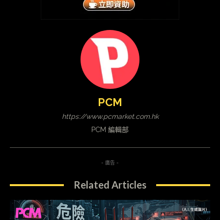
PCM
https://www.pcmarket.com.hk
PCM 編輯部
- 廣告 -
Related Articles