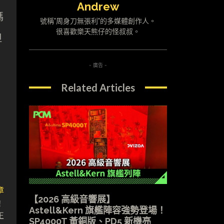
Andrew
碼
號稱"周身刀無張利"的多媒體創作人。
很喜歡樂天熊仔的怪叔叔。
但
- 廣告 -
Related Articles
章
【2026 高級音響展】
！
Astell&Kern 旗艦陣容強勢登場！
正
SP4000T 黃銅版、PD5 新機亮